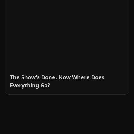
CRIE SUA PRÓPRIA
SÉRIE DE VÍDEOS
EM 3 MINUTOS
Compartilhe sua visão e a IA dará vida aos seus
personagens e histórias.