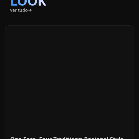
One Face, Four Traditions: Regional Style
Differences That Actually Show
SCALING
AND
COST
Ver tudo